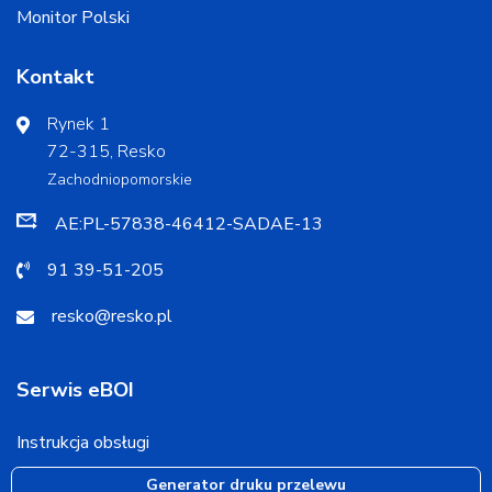
Monitor Polski
Kontakt
Rynek 1
72-315, Resko
Zachodniopomorskie
AE:PL-57838-46412-SADAE-13
91 39-51-205
resko@resko.pl
Serwis eBOI
Instrukcja obsługi
Generator druku przelewu