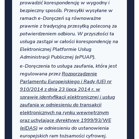
prowadzić korespondencję w wygodny i
bezpieczny sposób. Przesyłki wysyłane w
ramach e-Doręczeń są równoważne
prawnie z tradycyjną przesyłką poleconą za
potwierdzeniem odbioru. W przyszłości ta
usługa zastąpi w całości korespondencję na
Elektronicznej Platformie Usług
Administracji Publicznej (ePUAP).
e-Doręczenia to usługa zaufania, która jest
regulowana przez
Rozporządzenie
Parlamentu Europejskiego i Rady (UE) nr
910/2014 z dnia 23 lipca 2014 r. w
sprawie identyfikacji elektronicznej i usług
zaufania w odniesieniu do transakcji
elektronicznych na rynku wewnętrznym
oraz uchylające dyrektywę 1999/93/WE
(eIDAS)
w odniesieniu do ustanowienia
europejskich ram tożsamości cyfrowej.